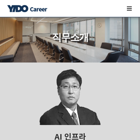
네비게
끄기/
켜기
직무소개
AI 인프라